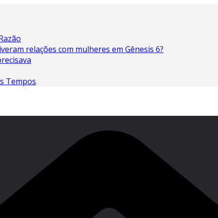
 Razão
 tiveram relações com mulheres em Gênesis 6?
precisava
os Tempos