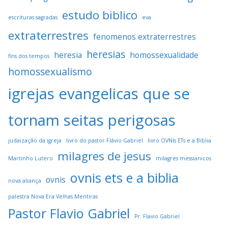
estudo biblico
escrituras sagradas
eva
extraterrestres
fenomenos extraterrestres
heresias
heresia
homossexualidade
fins dos tempos
homossexualismo
igrejas evangelicas que se
tornam seitas perigosas
judaização da igreja
livro do pastor Flávio Gabriel
livro OVNIs ETs e a Bíblia
milagres de jesus
Martinho Lutero
milagres messianicos
ovnis ets e a biblia
ovnis
nova aliança
palestra Nova Era Velhas Mentiras
Pastor Flavio Gabriel
Pr. Flavio Gabriel