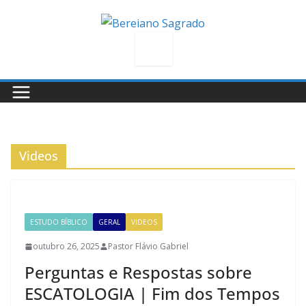
Pular
para
o
conteúdo
Videos
ESTUDO BÍBLICO
GERAL
VIDEOS
outubro 26, 2025
Pastor Flávio Gabriel
Perguntas e Respostas sobre
ESCATOLOGIA | Fim dos Tempos