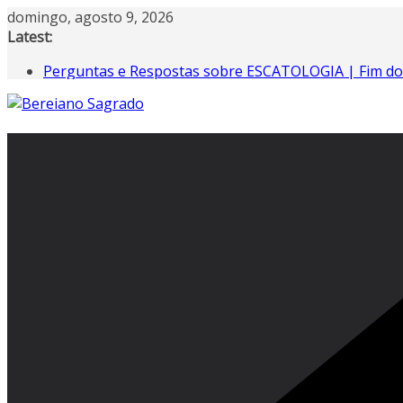
Pular
domingo, agosto 9, 2026
para
Latest:
o
Perguntas e Respostas sobre ESCATOLOGIA | Fim d
conteúdo
Quando uma Feminista Descobriu que a Bíblia Tinha
Os “anjos caídos” são os extraterrestres? realmente
Manual de Escatologia Bereiano: o livro que a Igreja 
7 Lições na Ressurreição de Lázaro