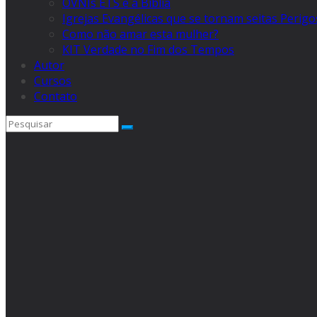
OVNIs ETS e a Bíblia
Igrejas Evangélicas que se tornam seitas Perig
Como não amar esta mulher?
KIT Verdade no Fim dos Tempos
Autor
Cursos
Contato