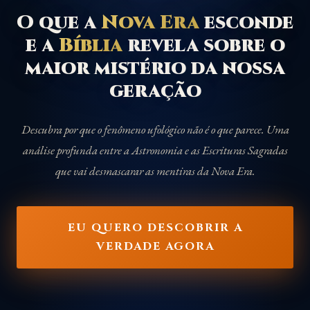
O que a
Nova Era
esconde
e a
Bíblia
revela sobre o
maior mistério da nossa
geração
Descubra por que o fenômeno ufológico não é o que parece. Uma
análise profunda entre a Astronomia e as Escrituras Sagradas
que vai desmascarar as mentiras da Nova Era.
EU QUERO DESCOBRIR A
VERDADE AGORA