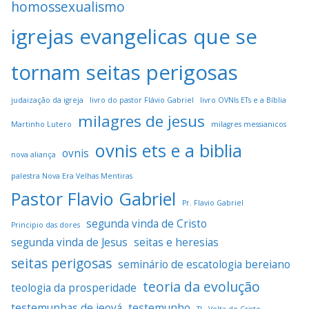
homossexualismo
igrejas evangelicas que se
tornam seitas perigosas
judaização da igreja
livro do pastor Flávio Gabriel
livro OVNIs ETs e a Bíblia
milagres de jesus
Martinho Lutero
milagres messianicos
ovnis ets e a biblia
ovnis
nova aliança
palestra Nova Era Velhas Mentiras
Pastor Flavio Gabriel
Pr. Flavio Gabriel
segunda vinda de Cristo
Principio das dores
segunda vinda de Jesus
seitas e heresias
seitas perigosas
seminário de escatologia bereiano
teoria da evolução
teologia da prosperidade
testemunhas de jeová
testemunho
TJ
Volta de Cristo