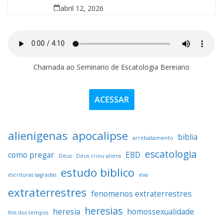
abril 12, 2026
Chamada ao Seminario de Escatologia Bereiano
ACESSAR
alienigenas
apocalipse
biblia
arrebatamento
escatologia
como pregar
EBD
Deus
Deus criou aliens
estudo biblico
escrituras sagradas
eva
extraterrestres
fenomenos extraterrestres
heresias
heresia
homossexualidade
fins dos tempos