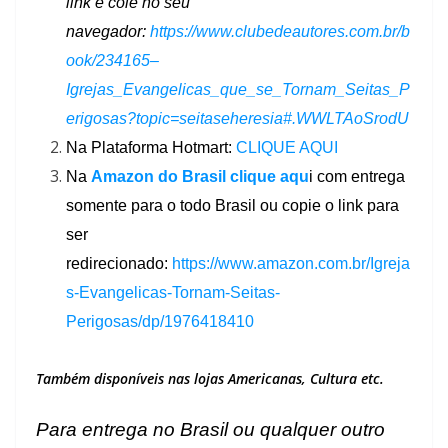
link e cole no seu
navegador:
https://www.clubedeautores.com.br/b
ook/234165–
Igrejas_Evangelicas_que_se_Tornam_Seitas_P
erigosas?topic=seitaseheresia#.WWLTAoSrodU
Na Plataforma Hotmart:
CLIQUE AQUI
Na
Amazon do Brasil clique aqu
i com entrega
somente para o todo Brasil ou copie o link para
ser
redirecionado:
https://www.amazon.com.br/Igreja
s-Evangelicas-Tornam-Seitas-
Perigosas/dp/1976418410
Também disponíveis nas lojas Americanas, Cultura etc.
Para entrega no Brasil ou qualquer outro