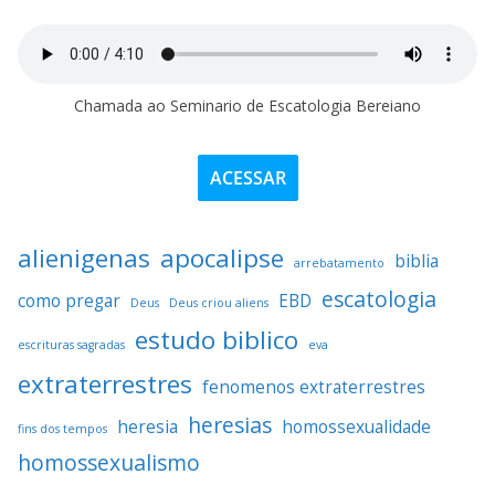
Chamada ao Seminario de Escatologia Bereiano
ACESSAR
alienigenas
apocalipse
biblia
arrebatamento
escatologia
como pregar
EBD
Deus
Deus criou aliens
estudo biblico
escrituras sagradas
eva
extraterrestres
fenomenos extraterrestres
heresias
heresia
homossexualidade
fins dos tempos
homossexualismo