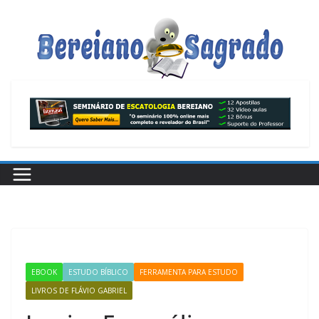
Pular
para
o
conteúdo
EBOOK
ESTUDO BÍBLICO
FERRAMENTA PARA ESTUDO
LIVROS DE FLÁVIO GABRIEL
NOTICIA