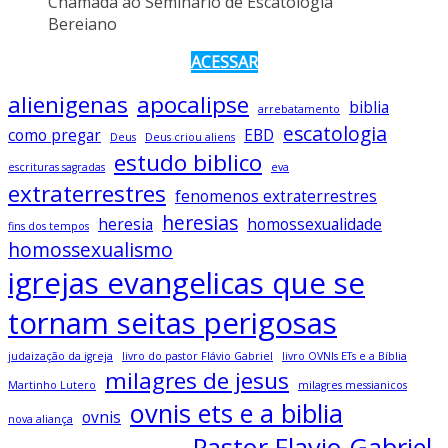
Chamada ao Seminario de Escatologia
Bereiano
ACESSAR
alienigenas
apocalipse
biblia
arrebatamento
escatologia
como pregar
EBD
Deus
Deus criou aliens
estudo biblico
escrituras sagradas
eva
extraterrestres
fenomenos extraterrestres
heresias
heresia
homossexualidade
fins dos tempos
homossexualismo
igrejas evangelicas que se
tornam seitas perigosas
judaização da igreja
livro do pastor Flávio Gabriel
livro OVNIs ETs e a Bíblia
milagres de jesus
Martinho Lutero
milagres messianicos
ovnis ets e a biblia
ovnis
nova aliança
Pastor Flavio Gabriel