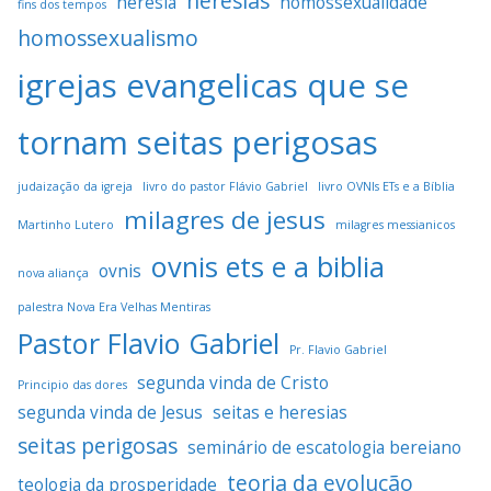
heresias
heresia
homossexualidade
fins dos tempos
homossexualismo
igrejas evangelicas que se
tornam seitas perigosas
judaização da igreja
livro do pastor Flávio Gabriel
livro OVNIs ETs e a Bíblia
milagres de jesus
Martinho Lutero
milagres messianicos
ovnis ets e a biblia
ovnis
nova aliança
palestra Nova Era Velhas Mentiras
Pastor Flavio Gabriel
Pr. Flavio Gabriel
segunda vinda de Cristo
Principio das dores
segunda vinda de Jesus
seitas e heresias
seitas perigosas
seminário de escatologia bereiano
teoria da evolução
teologia da prosperidade