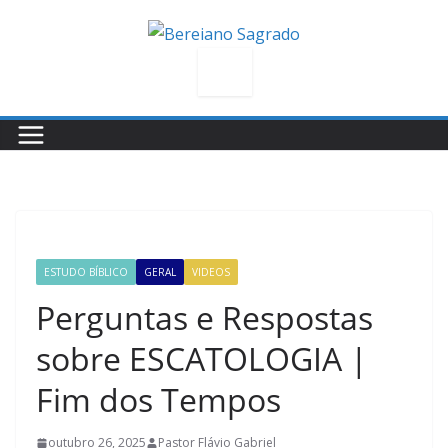
Pular
para
o
conteúdo
ESTUDO BÍBLICO
GERAL
VIDEOS
Perguntas e Respostas
sobre ESCATOLOGIA |
Fim dos Tempos
outubro 26, 2025
Pastor Flávio Gabriel