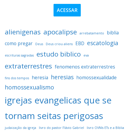
ACESSAR
alienigenas
apocalipse
biblia
arrebatamento
escatologia
como pregar
EBD
Deus
Deus criou aliens
estudo biblico
escrituras sagradas
eva
extraterrestres
fenomenos extraterrestres
heresias
heresia
homossexualidade
fins dos tempos
homossexualismo
igrejas evangelicas que se
tornam seitas perigosas
judaização da igreja
livro do pastor Flávio Gabriel
livro OVNIs ETs e a Bíblia