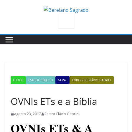
Pular
para
o
conteúdo
EBOOK
ESTUDO BÍBLICO
GERAL
LIVROS DE FLÁVIO GABRIEL
NOTICIA
OVNIs ETs e a Bíblia
agosto 23, 2017
Pastor Flávio Gabriel
OVNIs ETs & A