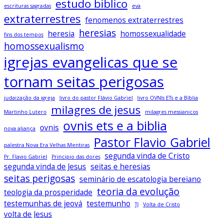
estudo biblico
escrituras sagradas
eva
extraterrestres
fenomenos extraterrestres
heresias
heresia
homossexualidade
fins dos tempos
homossexualismo
igrejas evangelicas que se
tornam seitas perigosas
judaização da igreja
livro do pastor Flávio Gabriel
livro OVNIs ETs e a Bíblia
milagres de jesus
Martinho Lutero
milagres messianicos
ovnis ets e a biblia
ovnis
nova aliança
Pastor Flavio Gabriel
palestra Nova Era Velhas Mentiras
segunda vinda de Cristo
Pr. Flavio Gabriel
Principio das dores
segunda vinda de Jesus
seitas e heresias
seitas perigosas
seminário de escatologia bereiano
teoria da evolução
teologia da prosperidade
testemunhas de jeová
testemunho
TJ
Volta de Cristo
volta de Jesus