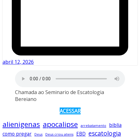
abril 12, 2026
Chamada ao Seminario de Escatologia
Bereiano
ACESSAR
alienigenas
apocalipse
biblia
arrebatamento
escatologia
como pregar
EBD
Deus
Deus criou aliens