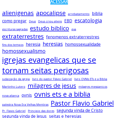
ACESSAR
alienigenas
apocalipse
biblia
arrebatamento
escatologia
como pregar
EBD
Deus
Deus criou aliens
estudo biblico
escrituras sagradas
eva
extraterrestres
fenomenos extraterrestres
heresias
heresia
homossexualidade
fins dos tempos
homossexualismo
igrejas evangelicas que se
tornam seitas perigosas
judaização da igreja
livro do pastor Flávio Gabriel
livro OVNIs ETs e a Bíblia
milagres de jesus
Martinho Lutero
milagres messianicos
ovnis ets e a biblia
ovnis
nova aliança
Pastor Flavio Gabriel
palestra Nova Era Velhas Mentiras
segunda vinda de Cristo
Pr. Flavio Gabriel
Principio das dores
segunda vinda de Jesus
seitas e heresias