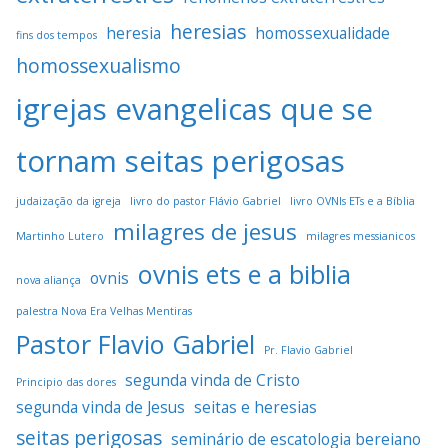
heresias
heresia
homossexualidade
fins dos tempos
homossexualismo
igrejas evangelicas que se
tornam seitas perigosas
judaização da igreja
livro do pastor Flávio Gabriel
livro OVNIs ETs e a Bíblia
milagres de jesus
Martinho Lutero
milagres messianicos
ovnis ets e a biblia
ovnis
nova aliança
palestra Nova Era Velhas Mentiras
Pastor Flavio Gabriel
Pr. Flavio Gabriel
segunda vinda de Cristo
Principio das dores
segunda vinda de Jesus
seitas e heresias
seitas perigosas
seminário de escatologia bereiano