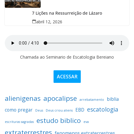
7 Lições na Ressurreição de Lázaro
abril 12, 2026
Chamada ao Seminario de Escatologia Bereiano
ACESSAR
alienigenas
apocalipse
biblia
arrebatamento
escatologia
como pregar
EBD
Deus
Deus criou aliens
estudo biblico
escrituras sagradas
eva
extraterrestres
fenomenos extraterrestres