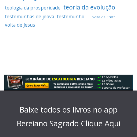
teoria da evolução
teologia da prosperidade
testemunhas de jeová
testemunho
TJ
Volta de Cristo
volta de Jesus
Baixe todos os livros no app
Bereiano Sagrado
Clique Aqui