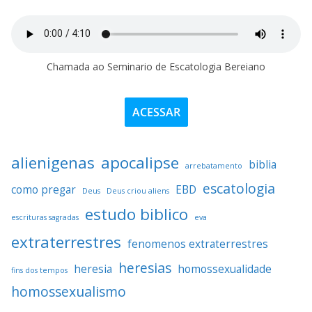
Chamada ao Seminario de Escatologia Bereiano
ACESSAR
alienigenas
apocalipse
biblia
arrebatamento
escatologia
como pregar
EBD
Deus
Deus criou aliens
estudo biblico
escrituras sagradas
eva
extraterrestres
fenomenos extraterrestres
heresias
heresia
homossexualidade
fins dos tempos
homossexualismo