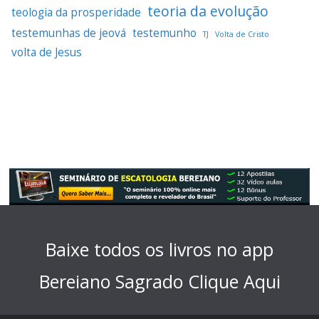
teoria da evolução
teologia da prosperidade
testemunhas de jeová
testemunho
TJ
Volta de Cristo
volta de Jesus
Baixe todos os livros no app
Bereiano Sagrado
Clique Aqui