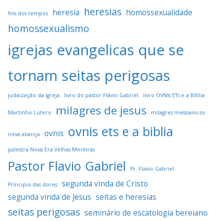
heresias
heresia
homossexualidade
fins dos tempos
homossexualismo
igrejas evangelicas que se
tornam seitas perigosas
judaização da igreja
livro do pastor Flávio Gabriel
livro OVNIs ETs e a Bíblia
milagres de jesus
Martinho Lutero
milagres messianicos
ovnis ets e a biblia
ovnis
nova aliança
palestra Nova Era Velhas Mentiras
Pastor Flavio Gabriel
Pr. Flavio Gabriel
segunda vinda de Cristo
Principio das dores
segunda vinda de Jesus
seitas e heresias
seitas perigosas
seminário de escatologia bereiano