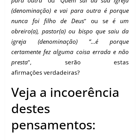
para outra
” ou “
Quem sai da sua igreja
(denominação) e vai para outra é porque
nunca foi filho de Deus
” ou s
e é um
obreiro(a), pastor(a) ou bispo que saiu da
igreja (denominação) “…é porque
certamente fez alguma coisa errada e não
presta
”, serão estas
afirmações verdadeiras?
Veja a incoerência
destes
pensamentos: