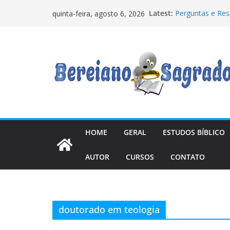
Pular
Latest:
Perguntas e Re
quinta-feira, agosto 6, 2026
para
Tempos
Quando uma Femi
o
Os “anjos caídos
conteúdo
relações com m
Manual de Escato
precisava
7 Lições na Res
HOME
GERAL
ESTUDOS BÍBLICO
AUTOR
CURSOS
CONTATO
doutorado em teologia