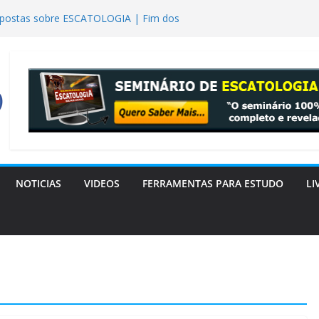
spostas sobre ESCATOLOGIA | Fim dos
nista Descobriu que a Bíblia Tinha Razão
” são os extraterrestres? realmente tiveram
ulheres em Gênesis 6?
logia Bereiano: o livro que a Igreja
surreição de Lázaro
NOTICIAS
VIDEOS
FERRAMENTAS PARA ESTUDO
LI