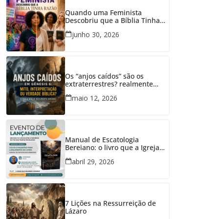
Quando uma Feminista
Descobriu que a Bíblia Tinha
Razão
junho 30, 2026
Os “anjos caídos” são os
extraterrestres? realmente
tiveram relações com mulheres
maio 12, 2026
em Gênesis 6?
Manual de Escatologia
Bereiano: o livro que a Igreja
precisava
abril 29, 2026
7 Lições na Ressurreição de
Lázaro