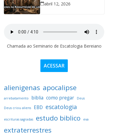
abril 12, 2026
Chamada ao Seminario de Escatologia Bereiano
ACESSAR
alienigenas
apocalipse
biblia
como pregar
arrebatamento
Deus
escatologia
EBD
Deus criou aliens
estudo biblico
escrituras sagradas
eva
extraterrestres