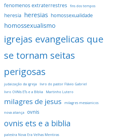
fenomenos extraterrestres
fins dos tempos
heresias
heresia
homossexualidade
homossexualismo
igrejas evangelicas que
se tornam seitas
perigosas
judaização da igreja
livro do pastor Flávio Gabriel
livro OVNIs ETs e a Bíblia
Martinho Lutero
milagres de jesus
milagres messianicos
ovnis
nova aliança
ovnis ets e a biblia
palestra Nova Era Velhas Mentiras