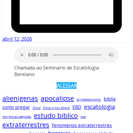
abril 12, 2026
Chamada ao Seminario de Escatologia
Bereiano
ACESSAR
alienigenas
apocalipse
biblia
arrebatamento
escatologia
como pregar
EBD
Deus
Deus criou aliens
estudo biblico
escrituras sagradas
eva
extraterrestres
fenomenos extraterrestres