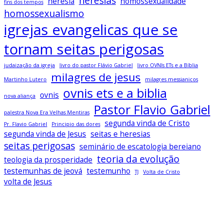
heresias
heresia
homossexualidade
fins dos tempos
homossexualismo
igrejas evangelicas que se
tornam seitas perigosas
judaização da igreja
livro do pastor Flávio Gabriel
livro OVNIs ETs e a Bíblia
milagres de jesus
Martinho Lutero
milagres messianicos
ovnis ets e a biblia
ovnis
nova aliança
Pastor Flavio Gabriel
palestra Nova Era Velhas Mentiras
segunda vinda de Cristo
Pr. Flavio Gabriel
Principio das dores
segunda vinda de Jesus
seitas e heresias
seitas perigosas
seminário de escatologia bereiano
teoria da evolução
teologia da prosperidade
testemunhas de jeová
testemunho
TJ
Volta de Cristo
volta de Jesus