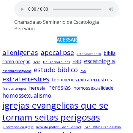
Chamada ao Seminario de Escatologia
Bereiano
ACESSAR
alienigenas
apocalipse
biblia
arrebatamento
escatologia
como pregar
EBD
Deus
Deus criou aliens
estudo biblico
escrituras sagradas
eva
extraterrestres
fenomenos extraterrestres
heresias
heresia
homossexualidade
fins dos tempos
homossexualismo
igrejas evangelicas que se
tornam seitas perigosas
judaização da igreja
livro do pastor Flávio Gabriel
livro OVNIs ETs e a Bíblia