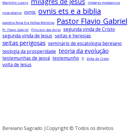
milagres de jesus
Martinho Lutero
milagres messianicos
ovnis ets e a biblia
ovnis
nova aliança
Pastor Flavio Gabriel
palestra Nova Era Velhas Mentiras
segunda vinda de Cristo
Pr. Flavio Gabriel
Principio das dores
segunda vinda de Jesus
seitas e heresias
seitas perigosas
seminário de escatologia bereiano
teoria da evolução
teologia da prosperidade
testemunhas de jeová
testemunho
TJ
Volta de Cristo
volta de Jesus
Baixe todos os livros no app Bereiano
Sagrado
Clique Aqui
Bereiano Sagrado |Copyright © Todos os direitos