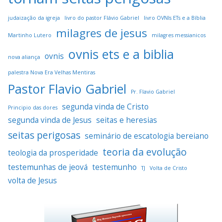
judaização da igreja
livro do pastor Flávio Gabriel
livro OVNIs ETs e a Bíblia
milagres de jesus
Martinho Lutero
milagres messianicos
ovnis ets e a biblia
ovnis
nova aliança
palestra Nova Era Velhas Mentiras
Pastor Flavio Gabriel
Pr. Flavio Gabriel
segunda vinda de Cristo
Principio das dores
segunda vinda de Jesus
seitas e heresias
seitas perigosas
seminário de escatologia bereiano
teoria da evolução
teologia da prosperidade
testemunhas de jeová
testemunho
TJ
Volta de Cristo
volta de Jesus