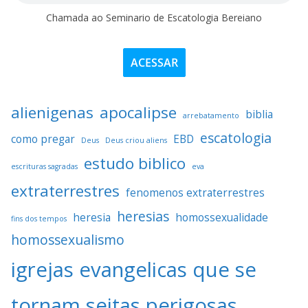
Chamada ao Seminario de Escatologia Bereiano
ACESSAR
alienigenas
apocalipse
biblia
arrebatamento
escatologia
como pregar
EBD
Deus
Deus criou aliens
estudo biblico
escrituras sagradas
eva
extraterrestres
fenomenos extraterrestres
heresias
heresia
homossexualidade
fins dos tempos
homossexualismo
igrejas evangelicas que se
tornam seitas perigosas