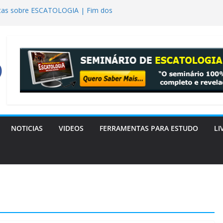
tas sobre ESCATOLOGIA | Fim dos
ta Descobriu que a Bíblia Tinha Razão
o os extraterrestres? realmente tiveram
res em Gênesis 6?
a Bereiano: o livro que a Igreja
eição de Lázaro
NOTICIAS
VIDEOS
FERRAMENTAS PARA ESTUDO
LI