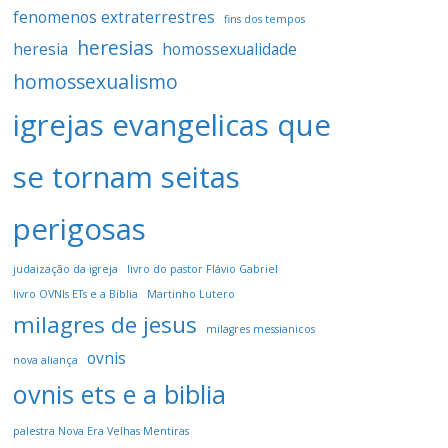
fenomenos extraterrestres
fins dos tempos
heresias
heresia
homossexualidade
homossexualismo
igrejas evangelicas que
se tornam seitas
perigosas
judaização da igreja
livro do pastor Flávio Gabriel
livro OVNIs ETs e a Bíblia
Martinho Lutero
milagres de jesus
milagres messianicos
ovnis
nova aliança
ovnis ets e a biblia
palestra Nova Era Velhas Mentiras