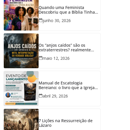
Quando uma Feminista
Descobriu que a Bíblia Tinha
Razão
junho 30, 2026
Os “anjos caídos” são os
extraterrestres? realmente
tiveram relações com mulheres
maio 12, 2026
em Gênesis 6?
Manual de Escatologia
Bereiano: o livro que a Igreja
precisava
abril 29, 2026
7 Lições na Ressurreição de
Lázaro