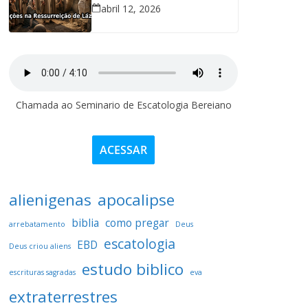
abril 12, 2026
Chamada ao Seminario de Escatologia Bereiano
ACESSAR
alienigenas
apocalipse
biblia
como pregar
arrebatamento
Deus
escatologia
EBD
Deus criou aliens
estudo biblico
escrituras sagradas
eva
extraterrestres