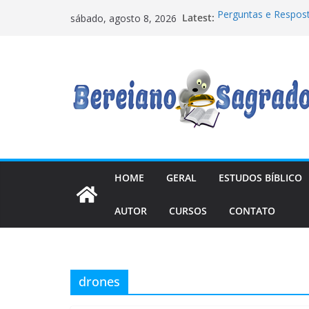
Pular
Latest:
Perguntas e Respos
sábado, agosto 8, 2026
para
Tempos
Quando uma Feminis
o
Os “anjos caídos” sã
conteúdo
relações com mulhe
Manual de Escatologi
precisava
7 Lições na Ressurr
HOME
GERAL
ESTUDOS BÍBLICO
AUTOR
CURSOS
CONTATO
drones