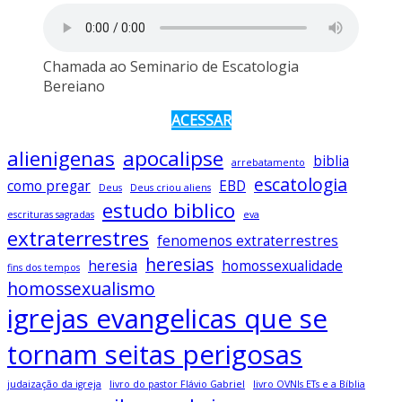
Chamada ao Seminario de Escatologia
Bereiano
ACESSAR
alienigenas
apocalipse
biblia
arrebatamento
escatologia
como pregar
EBD
Deus
Deus criou aliens
estudo biblico
escrituras sagradas
eva
extraterrestres
fenomenos extraterrestres
heresias
heresia
homossexualidade
fins dos tempos
homossexualismo
igrejas evangelicas que se
tornam seitas perigosas
judaização da igreja
livro do pastor Flávio Gabriel
livro OVNIs ETs e a Bíblia