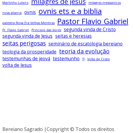
milagres de jesus
Martinho Lutero
milagres messianicos
ovnis ets e a biblia
ovnis
nova aliança
Pastor Flavio Gabriel
palestra Nova Era Velhas Mentiras
segunda vinda de Cristo
Pr. Flavio Gabriel
Principio das dores
segunda vinda de Jesus
seitas e heresias
seitas perigosas
seminário de escatologia bereiano
teoria da evolução
teologia da prosperidade
testemunhas de jeová
testemunho
TJ
Volta de Cristo
volta de Jesus
Baixe todos os livros no app Bereiano
Sagrado
Clique Aqui
Bereiano Sagrado |Copyright © Todos os direitos