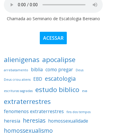
Chamada ao Seminario de Escatologia Bereiano
ACESSAR
alienigenas
apocalipse
biblia
como pregar
arrebatamento
Deus
escatologia
EBD
Deus criou aliens
estudo biblico
escrituras sagradas
eva
extraterrestres
fenomenos extraterrestres
fins dos tempos
heresias
heresia
homossexualidade
homossexualismo