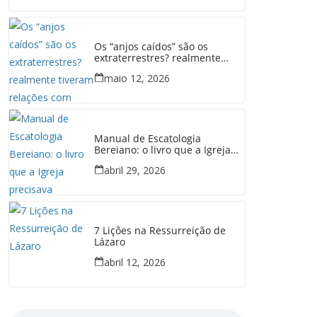
Os “anjos caídos” são os
extraterrestres? realmente
tiveram relações com mulheres
maio 12, 2026
em Gênesis 6?
Manual de Escatologia
Bereiano: o livro que a Igreja
precisava
abril 29, 2026
7 Lições na Ressurreição de
Lázaro
abril 12, 2026