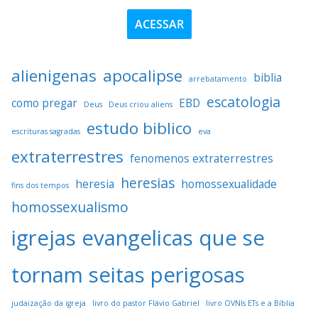
ACESSAR
alienigenas
apocalipse
biblia
arrebatamento
escatologia
como pregar
EBD
Deus
Deus criou aliens
estudo biblico
escrituras sagradas
eva
extraterrestres
fenomenos extraterrestres
heresias
heresia
homossexualidade
fins dos tempos
homossexualismo
igrejas evangelicas que se
tornam seitas perigosas
judaização da igreja
livro do pastor Flávio Gabriel
livro OVNIs ETs e a Bíblia