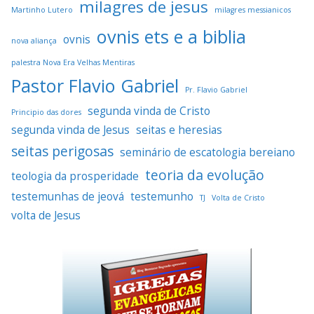
milagres de jesus
Martinho Lutero
milagres messianicos
ovnis ets e a biblia
ovnis
nova aliança
palestra Nova Era Velhas Mentiras
Pastor Flavio Gabriel
Pr. Flavio Gabriel
segunda vinda de Cristo
Principio das dores
segunda vinda de Jesus
seitas e heresias
seitas perigosas
seminário de escatologia bereiano
teoria da evolução
teologia da prosperidade
testemunhas de jeová
testemunho
TJ
Volta de Cristo
volta de Jesus