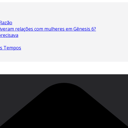
 Razão
 tiveram relações com mulheres em Gênesis 6?
precisava
os Tempos