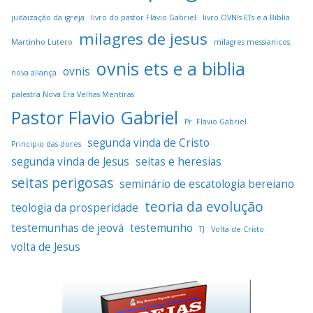
judaização da igreja
livro do pastor Flávio Gabriel
livro OVNIs ETs e a Bíblia
milagres de jesus
Martinho Lutero
milagres messianicos
ovnis ets e a biblia
ovnis
nova aliança
palestra Nova Era Velhas Mentiras
Pastor Flavio Gabriel
Pr. Flavio Gabriel
segunda vinda de Cristo
Principio das dores
segunda vinda de Jesus
seitas e heresias
seitas perigosas
seminário de escatologia bereiano
teoria da evolução
teologia da prosperidade
testemunhas de jeová
testemunho
TJ
Volta de Cristo
volta de Jesus