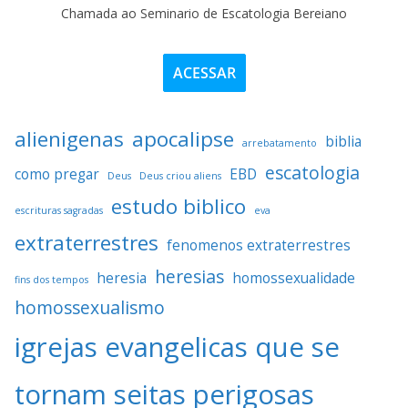
Chamada ao Seminario de Escatologia Bereiano
ACESSAR
alienigenas
apocalipse
biblia
arrebatamento
escatologia
como pregar
EBD
Deus
Deus criou aliens
estudo biblico
escrituras sagradas
eva
extraterrestres
fenomenos extraterrestres
heresias
heresia
homossexualidade
fins dos tempos
homossexualismo
igrejas evangelicas que se
tornam seitas perigosas