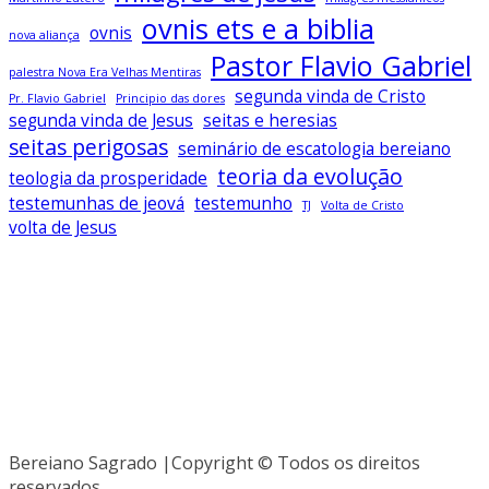
ovnis ets e a biblia
ovnis
nova aliança
Pastor Flavio Gabriel
palestra Nova Era Velhas Mentiras
segunda vinda de Cristo
Pr. Flavio Gabriel
Principio das dores
segunda vinda de Jesus
seitas e heresias
seitas perigosas
seminário de escatologia bereiano
teoria da evolução
teologia da prosperidade
testemunhas de jeová
testemunho
TJ
Volta de Cristo
volta de Jesus
Baixe todos os livros no app Bereiano
Sagrado
Clique Aqui
Bereiano Sagrado |Copyright © Todos os direitos
reservados