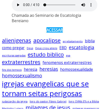
Chamada ao Seminario de Escatologia
Bereiano
ACESSAR
alienigenas
apocalipse
biblia
arrebatamento
escatologia
como pregar
EBD
Deus
Deus criou aliens
estudo biblico
escrituras sagradas
eva
extraterrestres
fenomenos extraterrestres
heresias
heresia
homossexualidade
fins dos tempos
homossexualismo
igrejas evangelicas que se
tornam seitas perigosas
judaização da igreja
livro do pastor Flávio Gabriel
livro OVNIs ETs e a Bíblia
milagres de jesus
Martinho Lutero
milagres messianicos