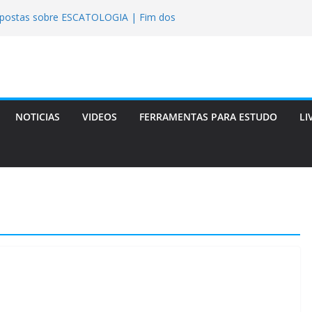
spostas sobre ESCATOLOGIA | Fim dos
nista Descobriu que a Bíblia Tinha Razão
” são os extraterrestres? realmente tiveram
ulheres em Gênesis 6?
logia Bereiano: o livro que a Igreja
surreição de Lázaro
NOTICIAS
VIDEOS
FERRAMENTAS PARA ESTUDO
LI