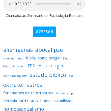
Chamada ao Seminario de Escatologia Bereiano
ACESSAR
alienigenas
apocalipse
biblia
como pregar
arrebatamento
Deus
escatologia
EBD
Deus criou aliens
estudo biblico
escrituras sagradas
eva
extraterrestres
fenomenos extraterrestres
fins dos tempos
heresias
heresia
homossexualidade
homossexualismo