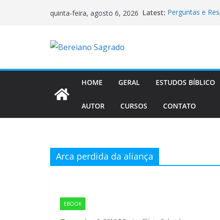
Pular
Latest:
Perguntas e Re
quinta-feira, agosto 6, 2026
para
Tempos
Quando uma Femi
o
Os “anjos caídos
conteúdo
relações com m
Manual de Escato
precisava
7 Lições na Res
HOME
GERAL
ESTUDOS BÍBLICO
AUTOR
CURSOS
CONTATO
Arca perdida da aliança
EBOOK