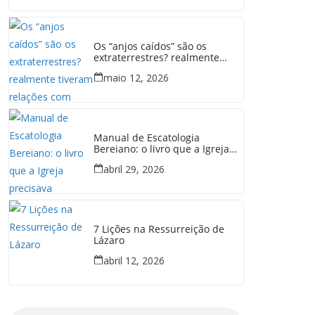
Os “anjos caídos” são os
extraterrestres? realmente
tiveram relações com mulheres
maio 12, 2026
em Gênesis 6?
Manual de Escatologia
Bereiano: o livro que a Igreja
precisava
abril 29, 2026
7 Lições na Ressurreição de
Lázaro
abril 12, 2026