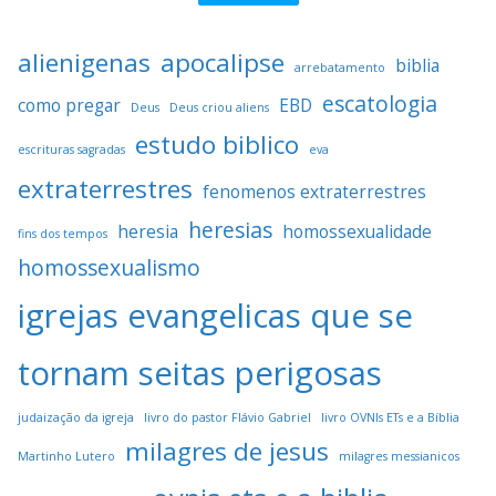
alienigenas
apocalipse
biblia
arrebatamento
escatologia
como pregar
EBD
Deus
Deus criou aliens
estudo biblico
escrituras sagradas
eva
extraterrestres
fenomenos extraterrestres
heresias
heresia
homossexualidade
fins dos tempos
homossexualismo
igrejas evangelicas que se
tornam seitas perigosas
judaização da igreja
livro do pastor Flávio Gabriel
livro OVNIs ETs e a Bíblia
milagres de jesus
Martinho Lutero
milagres messianicos