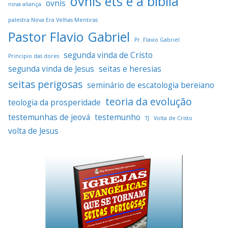
ovnis ets e a biblia
ovnis
nova aliança
palestra Nova Era Velhas Mentiras
Pastor Flavio Gabriel
Pr. Flavio Gabriel
segunda vinda de Cristo
Principio das dores
segunda vinda de Jesus
seitas e heresias
seitas perigosas
seminário de escatologia bereiano
teoria da evolução
teologia da prosperidade
testemunhas de jeová
testemunho
TJ
Volta de Cristo
volta de Jesus