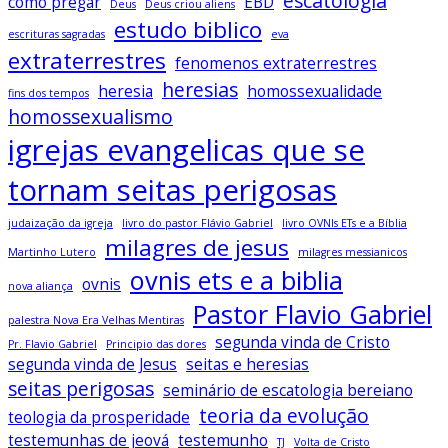
escatologia
como pregar
EBD
Deus
Deus criou aliens
estudo biblico
escrituras sagradas
eva
extraterrestres
fenomenos extraterrestres
heresias
heresia
homossexualidade
fins dos tempos
homossexualismo
igrejas evangelicas que se
tornam seitas perigosas
judaização da igreja
livro do pastor Flávio Gabriel
livro OVNIs ETs e a Bíblia
milagres de jesus
Martinho Lutero
milagres messianicos
ovnis ets e a biblia
ovnis
nova aliança
Pastor Flavio Gabriel
palestra Nova Era Velhas Mentiras
segunda vinda de Cristo
Pr. Flavio Gabriel
Principio das dores
segunda vinda de Jesus
seitas e heresias
seitas perigosas
seminário de escatologia bereiano
teoria da evolução
teologia da prosperidade
testemunhas de jeová
testemunho
TJ
Volta de Cristo