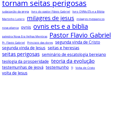
tornam seitas perigosas
judaização da igreja
livro do pastor Flávio Gabriel
livro OVNIs ETs e a Bíblia
milagres de jesus
Martinho Lutero
milagres messianicos
ovnis ets e a biblia
ovnis
nova aliança
Pastor Flavio Gabriel
palestra Nova Era Velhas Mentiras
segunda vinda de Cristo
Pr. Flavio Gabriel
Principio das dores
segunda vinda de Jesus
seitas e heresias
seitas perigosas
seminário de escatologia bereiano
teoria da evolução
teologia da prosperidade
testemunhas de jeová
testemunho
TJ
Volta de Cristo
volta de Jesus
Baixe todos os livros no app Bereiano
Sagrado
Clique Aqui