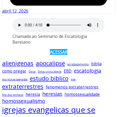
abril 12, 2026
Chamada ao Seminario de Escatologia
Bereiano
ACESSAR
alienigenas
apocalipse
biblia
arrebatamento
escatologia
como pregar
EBD
Deus
Deus criou aliens
estudo biblico
escrituras sagradas
eva
extraterrestres
fenomenos extraterrestres
heresias
heresia
homossexualidade
fins dos tempos
homossexualismo
igrejas evangelicas que se