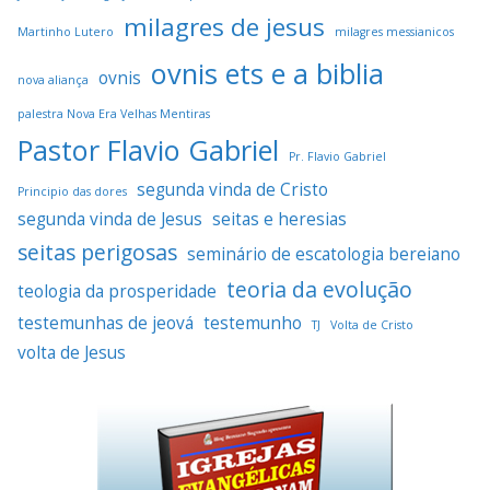
milagres de jesus
Martinho Lutero
milagres messianicos
ovnis ets e a biblia
ovnis
nova aliança
palestra Nova Era Velhas Mentiras
Pastor Flavio Gabriel
Pr. Flavio Gabriel
segunda vinda de Cristo
Principio das dores
segunda vinda de Jesus
seitas e heresias
seitas perigosas
seminário de escatologia bereiano
teoria da evolução
teologia da prosperidade
testemunhas de jeová
testemunho
TJ
Volta de Cristo
volta de Jesus