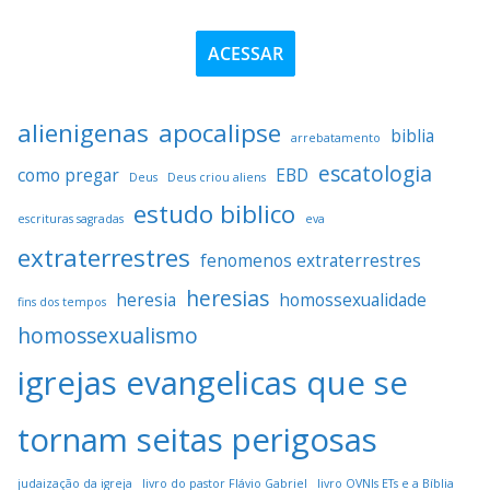
ACESSAR
alienigenas
apocalipse
biblia
arrebatamento
escatologia
como pregar
EBD
Deus
Deus criou aliens
estudo biblico
escrituras sagradas
eva
extraterrestres
fenomenos extraterrestres
heresias
heresia
homossexualidade
fins dos tempos
homossexualismo
igrejas evangelicas que se
tornam seitas perigosas
judaização da igreja
livro do pastor Flávio Gabriel
livro OVNIs ETs e a Bíblia