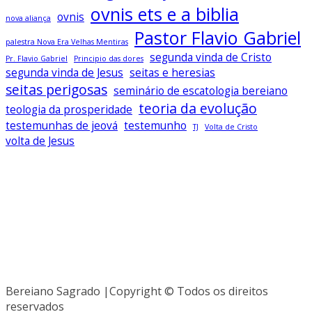
ovnis ets e a biblia
ovnis
nova aliança
Pastor Flavio Gabriel
palestra Nova Era Velhas Mentiras
segunda vinda de Cristo
Pr. Flavio Gabriel
Principio das dores
segunda vinda de Jesus
seitas e heresias
seitas perigosas
seminário de escatologia bereiano
teoria da evolução
teologia da prosperidade
testemunhas de jeová
testemunho
TJ
Volta de Cristo
volta de Jesus
Baixe todos os livros no app Bereiano
Sagrado
Clique Aqui
Bereiano Sagrado |Copyright © Todos os direitos
reservados