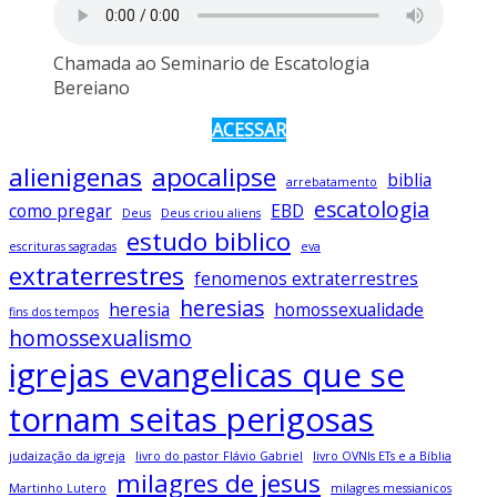
Chamada ao Seminario de Escatologia
Bereiano
ACESSAR
alienigenas
apocalipse
biblia
arrebatamento
escatologia
como pregar
EBD
Deus
Deus criou aliens
estudo biblico
escrituras sagradas
eva
extraterrestres
fenomenos extraterrestres
heresias
heresia
homossexualidade
fins dos tempos
homossexualismo
igrejas evangelicas que se
tornam seitas perigosas
judaização da igreja
livro do pastor Flávio Gabriel
livro OVNIs ETs e a Bíblia
milagres de jesus
Martinho Lutero
milagres messianicos