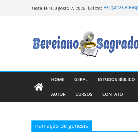
Pular
Latest:
Perguntas e Res
sexta-feira, agosto 7, 2026
para
Tempos
Quando uma Femi
o
Os “anjos caídos
conteúdo
relações com mu
Manual de Escatol
precisava
7 Lições na Ress
HOME
GERAL
ESTUDOS BÍBLICO
AUTOR
CURSOS
CONTATO
narração de genesis