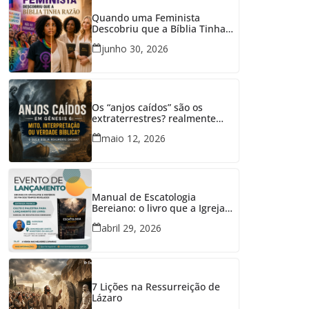
Quando uma Feminista
Descobriu que a Bíblia Tinha
Razão
junho 30, 2026
Os “anjos caídos” são os
extraterrestres? realmente
tiveram relações com mulheres
maio 12, 2026
em Gênesis 6?
Manual de Escatologia
Bereiano: o livro que a Igreja
precisava
abril 29, 2026
7 Lições na Ressurreição de
Lázaro