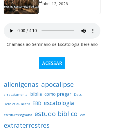
abril 12, 2026
Chamada ao Seminario de Escatologia Bereiano
ACESSAR
alienigenas
apocalipse
biblia
como pregar
arrebatamento
Deus
escatologia
EBD
Deus criou aliens
estudo biblico
escrituras sagradas
eva
extraterrestres