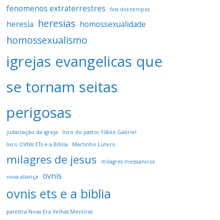
fenomenos extraterrestres
fins dos tempos
heresias
heresia
homossexualidade
homossexualismo
igrejas evangelicas que
se tornam seitas
perigosas
judaização da igreja
livro do pastor Flávio Gabriel
livro OVNIs ETs e a Bíblia
Martinho Lutero
milagres de jesus
milagres messianicos
ovnis
nova aliança
ovnis ets e a biblia
palestra Nova Era Velhas Mentiras