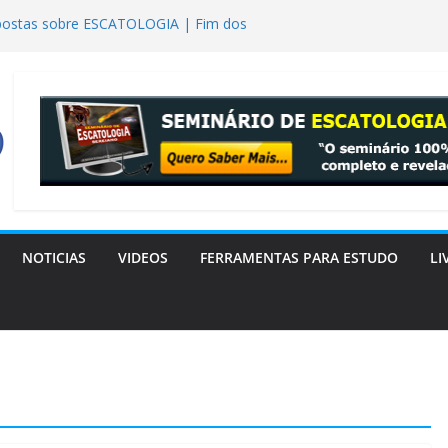
postas sobre ESCATOLOGIA | Fim dos
nista Descobriu que a Bíblia Tinha Razão
” são os extraterrestres? realmente tiveram
lheres em Gênesis 6?
ogia Bereiano: o livro que a Igreja
urreição de Lázaro
NOTICIAS
VIDEOS
FERRAMENTAS PARA ESTUDO
LI