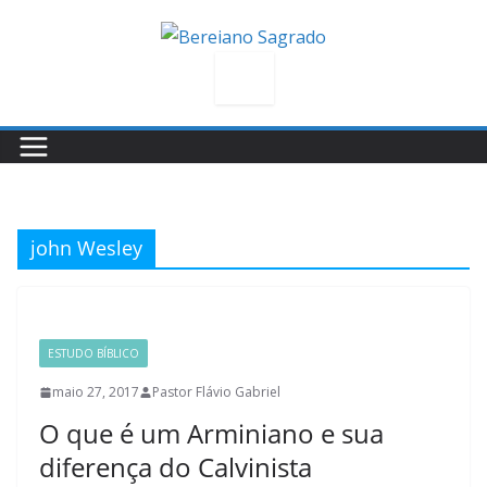
Pular
para
o
conteúdo
john Wesley
ESTUDO BÍBLICO
maio 27, 2017
Pastor Flávio Gabriel
O que é um Arminiano e sua
diferença do Calvinista