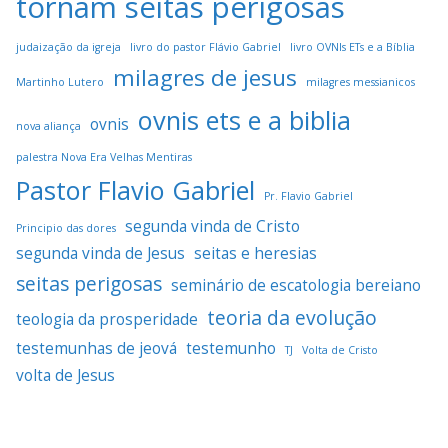
tornam seitas perigosas
judaização da igreja
livro do pastor Flávio Gabriel
livro OVNIs ETs e a Bíblia
milagres de jesus
Martinho Lutero
milagres messianicos
ovnis ets e a biblia
ovnis
nova aliança
palestra Nova Era Velhas Mentiras
Pastor Flavio Gabriel
Pr. Flavio Gabriel
segunda vinda de Cristo
Principio das dores
segunda vinda de Jesus
seitas e heresias
seitas perigosas
seminário de escatologia bereiano
teoria da evolução
teologia da prosperidade
testemunhas de jeová
testemunho
TJ
Volta de Cristo
volta de Jesus