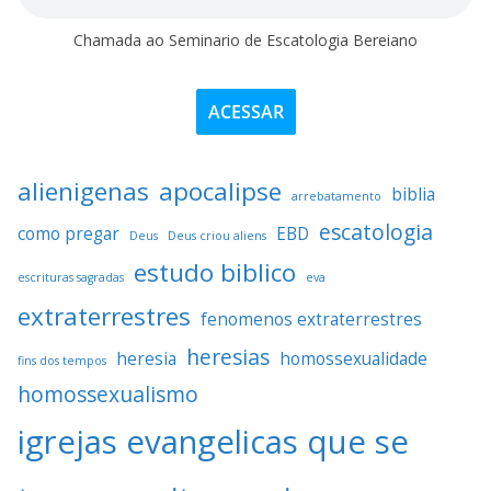
Chamada ao Seminario de Escatologia Bereiano
ACESSAR
alienigenas
apocalipse
biblia
arrebatamento
escatologia
como pregar
EBD
Deus
Deus criou aliens
estudo biblico
escrituras sagradas
eva
extraterrestres
fenomenos extraterrestres
heresias
heresia
homossexualidade
fins dos tempos
homossexualismo
igrejas evangelicas que se