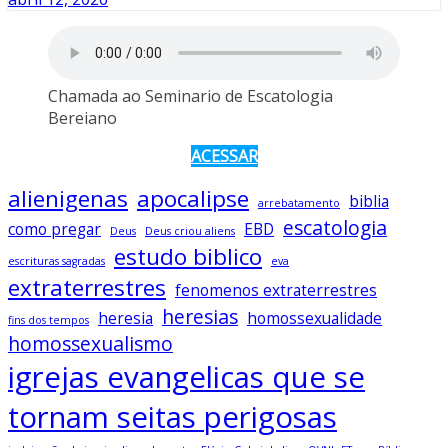
Chamada ao Seminario de Escatologia
Bereiano
ACESSAR
alienigenas
apocalipse
biblia
arrebatamento
escatologia
como pregar
EBD
Deus
Deus criou aliens
estudo biblico
escrituras sagradas
eva
extraterrestres
fenomenos extraterrestres
heresias
heresia
homossexualidade
fins dos tempos
homossexualismo
igrejas evangelicas que se
tornam seitas perigosas