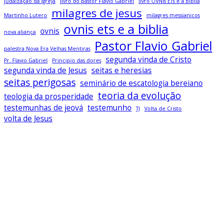
judaização da igreja
livro do pastor Flávio Gabriel
livro OVNIs ETs e a Bíblia
milagres de jesus
Martinho Lutero
milagres messianicos
ovnis ets e a biblia
ovnis
nova aliança
Pastor Flavio Gabriel
palestra Nova Era Velhas Mentiras
segunda vinda de Cristo
Pr. Flavio Gabriel
Principio das dores
segunda vinda de Jesus
seitas e heresias
seitas perigosas
seminário de escatologia bereiano
teoria da evolução
teologia da prosperidade
testemunhas de jeová
testemunho
TJ
Volta de Cristo
volta de Jesus
Baixe todos os livros no app Bereiano
Sagrado
Clique Aqui