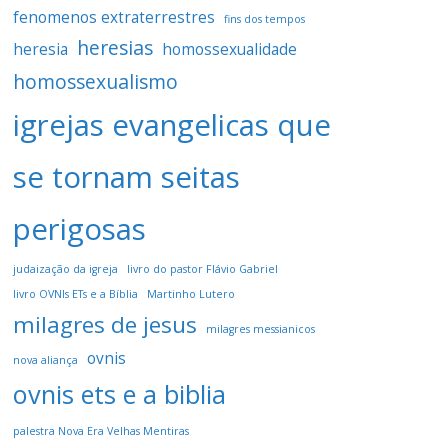
fenomenos extraterrestres
fins dos tempos
heresias
heresia
homossexualidade
homossexualismo
igrejas evangelicas que
se tornam seitas
perigosas
judaização da igreja
livro do pastor Flávio Gabriel
livro OVNIs ETs e a Bíblia
Martinho Lutero
milagres de jesus
milagres messianicos
ovnis
nova aliança
ovnis ets e a biblia
palestra Nova Era Velhas Mentiras