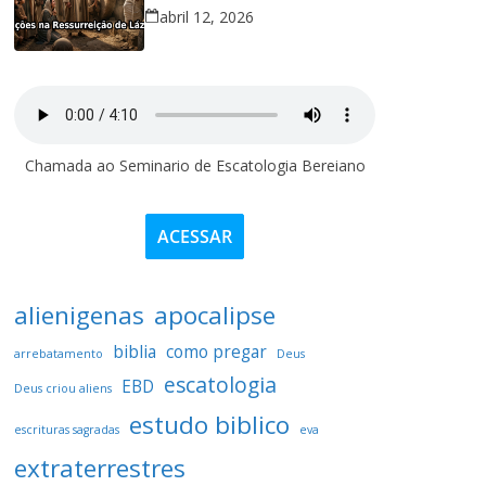
abril 12, 2026
Chamada ao Seminario de Escatologia Bereiano
ACESSAR
alienigenas
apocalipse
biblia
como pregar
arrebatamento
Deus
escatologia
EBD
Deus criou aliens
estudo biblico
escrituras sagradas
eva
extraterrestres