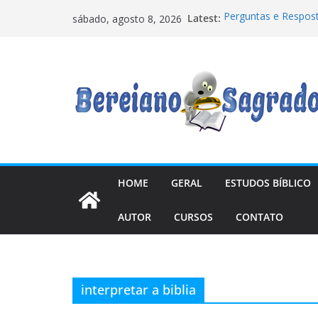
Pular
Latest:
Perguntas e Respos
sábado, agosto 8, 2026
para
Tempos
Quando uma Feminis
o
Os “anjos caídos” sã
conteúdo
relações com mulhe
Manual de Escatologi
precisava
7 Lições na Ressurr
HOME
GERAL
ESTUDOS BÍBLICO
AUTOR
CURSOS
CONTATO
interpretar a biblia