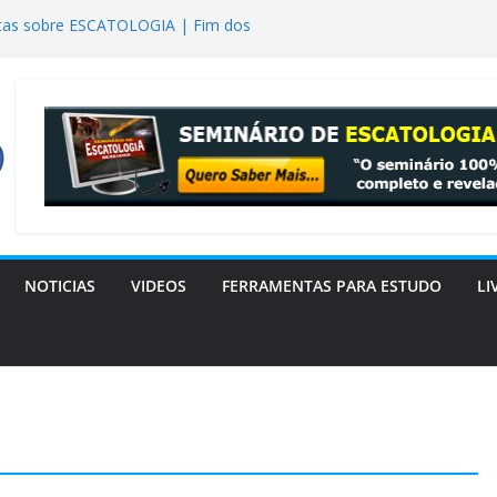
tas sobre ESCATOLOGIA | Fim dos
ta Descobriu que a Bíblia Tinha Razão
o os extraterrestres? realmente tiveram
res em Gênesis 6?
a Bereiano: o livro que a Igreja
eição de Lázaro
NOTICIAS
VIDEOS
FERRAMENTAS PARA ESTUDO
LI