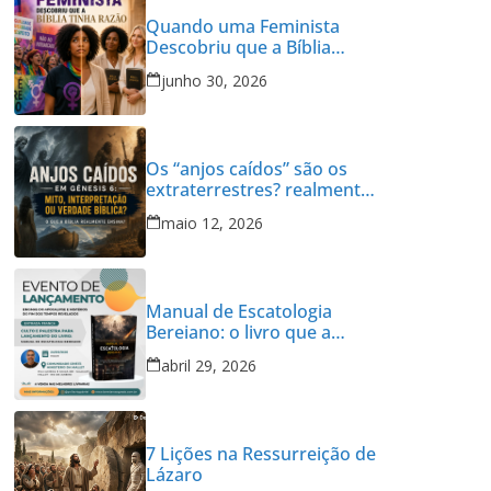
Quando uma Feminista
Descobriu que a Bíblia
Tinha Razão
junho 30, 2026
Os “anjos caídos” são os
extraterrestres? realmente
tiveram relações com
maio 12, 2026
mulheres em Gênesis 6?
Manual de Escatologia
Bereiano: o livro que a
Igreja precisava
abril 29, 2026
7 Lições na Ressurreição de
Lázaro