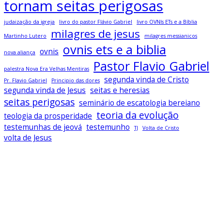
tornam seitas perigosas
judaização da igreja
livro do pastor Flávio Gabriel
livro OVNIs ETs e a Bíblia
milagres de jesus
Martinho Lutero
milagres messianicos
ovnis ets e a biblia
ovnis
nova aliança
Pastor Flavio Gabriel
palestra Nova Era Velhas Mentiras
segunda vinda de Cristo
Pr. Flavio Gabriel
Principio das dores
segunda vinda de Jesus
seitas e heresias
seitas perigosas
seminário de escatologia bereiano
teoria da evolução
teologia da prosperidade
testemunhas de jeová
testemunho
TJ
Volta de Cristo
volta de Jesus
Baixe todos os livros no app Bereiano
Sagrado
Clique Aqui