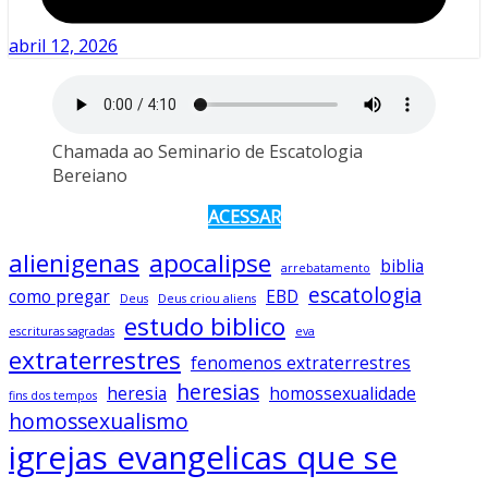
abril 12, 2026
Chamada ao Seminario de Escatologia
Bereiano
ACESSAR
alienigenas
apocalipse
biblia
arrebatamento
escatologia
como pregar
EBD
Deus
Deus criou aliens
estudo biblico
escrituras sagradas
eva
extraterrestres
fenomenos extraterrestres
heresias
heresia
homossexualidade
fins dos tempos
homossexualismo
igrejas evangelicas que se