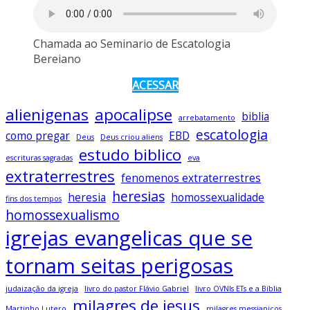
Chamada ao Seminario de Escatologia
Bereiano
ACESSAR
alienigenas
apocalipse
biblia
arrebatamento
escatologia
como pregar
EBD
Deus
Deus criou aliens
estudo biblico
escrituras sagradas
eva
extraterrestres
fenomenos extraterrestres
heresias
heresia
homossexualidade
fins dos tempos
homossexualismo
igrejas evangelicas que se
tornam seitas perigosas
judaização da igreja
livro do pastor Flávio Gabriel
livro OVNIs ETs e a Bíblia
milagres de jesus
Martinho Lutero
milagres messianicos