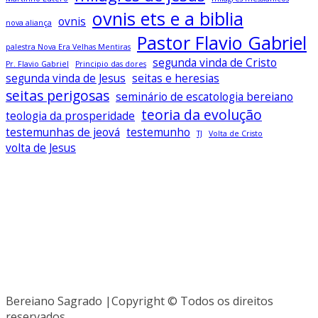
ovnis ets e a biblia
ovnis
nova aliança
Pastor Flavio Gabriel
palestra Nova Era Velhas Mentiras
segunda vinda de Cristo
Pr. Flavio Gabriel
Principio das dores
segunda vinda de Jesus
seitas e heresias
seitas perigosas
seminário de escatologia bereiano
teoria da evolução
teologia da prosperidade
testemunhas de jeová
testemunho
TJ
Volta de Cristo
volta de Jesus
Baixe todos os livros no app Bereiano
Sagrado
Clique Aqui
Bereiano Sagrado |Copyright © Todos os direitos
reservados