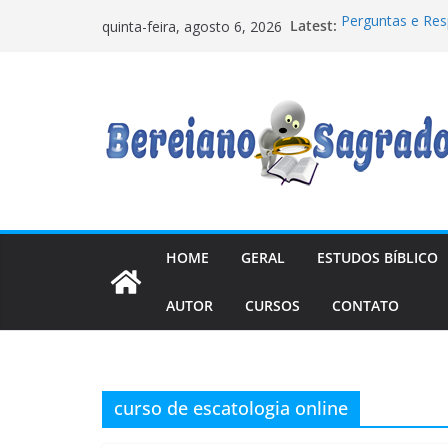
Pular
Latest:
Perguntas e Re
quinta-feira, agosto 6, 2026
para
Tempos
Quando uma Femi
o
Os “anjos caídos
conteúdo
relações com m
Manual de Escato
precisava
7 Lições na Res
HOME
GERAL
ESTUDOS BÍBLICO
AUTOR
CURSOS
CONTATO
curso de escatologia online