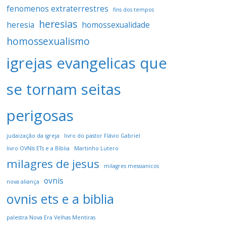
fenomenos extraterrestres
fins dos tempos
heresias
heresia
homossexualidade
homossexualismo
igrejas evangelicas que
se tornam seitas
perigosas
judaização da igreja
livro do pastor Flávio Gabriel
livro OVNIs ETs e a Bíblia
Martinho Lutero
milagres de jesus
milagres messianicos
ovnis
nova aliança
ovnis ets e a biblia
palestra Nova Era Velhas Mentiras