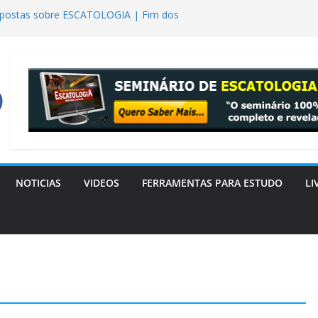
spostas sobre ESCATOLOGIA | Fim dos
nista Descobriu que a Bíblia Tinha Razão
” são os extraterrestres? realmente tiveram
ulheres em Gênesis 6?
logia Bereiano: o livro que a Igreja
surreição de Lázaro
NOTICIAS
VIDEOS
FERRAMENTAS PARA ESTUDO
LI