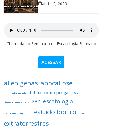
abril 12, 2026
Chamada ao Seminario de Escatologia Bereiano
ACESSAR
alienigenas
apocalipse
biblia
como pregar
arrebatamento
Deus
escatologia
EBD
Deus criou aliens
estudo biblico
escrituras sagradas
eva
extraterrestres