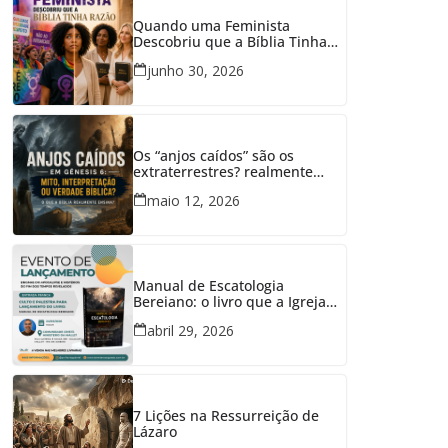
Quando uma Feminista
Descobriu que a Bíblia Tinha
Razão
junho 30, 2026
Os “anjos caídos” são os
extraterrestres? realmente
tiveram relações com mulheres
maio 12, 2026
em Gênesis 6?
Manual de Escatologia
Bereiano: o livro que a Igreja
precisava
abril 29, 2026
7 Lições na Ressurreição de
Lázaro