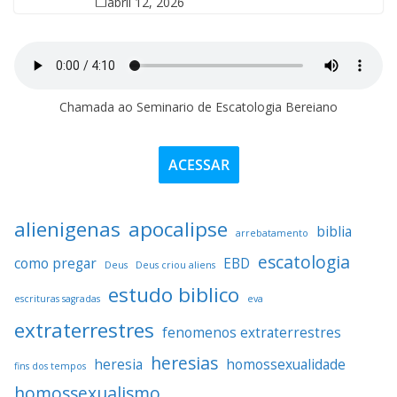
abril 12, 2026
Chamada ao Seminario de Escatologia Bereiano
ACESSAR
alienigenas
apocalipse
biblia
arrebatamento
escatologia
como pregar
EBD
Deus
Deus criou aliens
estudo biblico
escrituras sagradas
eva
extraterrestres
fenomenos extraterrestres
heresias
heresia
homossexualidade
fins dos tempos
homossexualismo